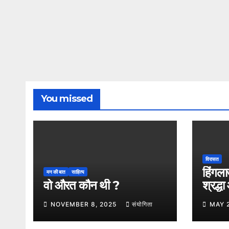
You missed
विरासत
हिंगला
मन की बात
साहित्य
वो औरत कौन थी ?
श्रद्ध
का अम
NOVEMBER 8, 2025
संयोगिता
MAY 