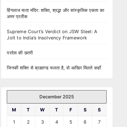
हिंगलाज माता मंदिर: शक्ति, श्रद्धा और सांस्कृतिक एकता का
अमर प्रतीक
Supreme Court’s Verdict on JSW Steel: A
Jolt to India’s Insolvency Framework
परदेस की छतरी
जिनकी शक्ति से ब्रह्माण्ड चलता है, वो आखिर मिलते कहाँ
December 2025
M
T
W
T
F
S
S
1
2
3
4
5
6
7