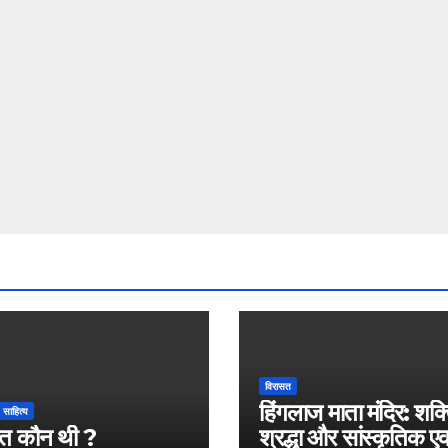
विरासत
हिंगलाज माता मंदिर: शक्
साहित्य
त कौन थी ?
श्रद्धा और सांस्कृतिक 