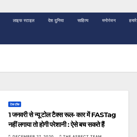
लाइफ स्टाइल
देश दुनिया
साहित्य
मनोरंजन
हमारे
टेक टॉक
1 जनवरी से न्यू टोल टैक्स रूल- कार में FASTag
नहीं लगाया तो होगी परेशानी : ऐसे बच सकते हैं
DECEMBER 27, 2020
THE ASPECT TEAM