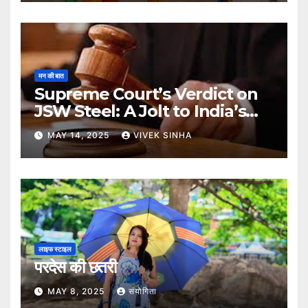
मन की बात
Supreme Court’s Verdict on
JSW Steel: A Jolt to India’s
Insolvency Framework
MAY 14, 2025
VIVEK SINHA
लाइफ स्टाइल
परदेस की छतरी
MAY 8, 2025
संयोगिता