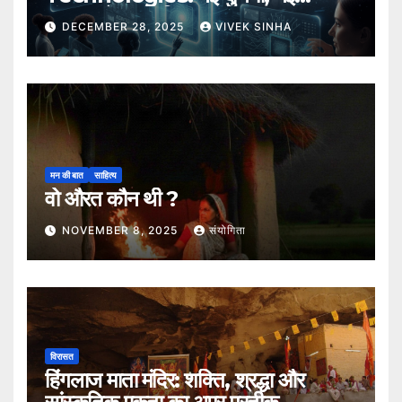
संभावनाएँ, नया भविष्य
DECEMBER 28, 2025
VIVEK SINHA
मन की बात
साहित्य
वो औरत कौन थी ?
NOVEMBER 8, 2025
संयोगिता
विरासत
हिंगलाज माता मंदिर: शक्ति, श्रद्धा और