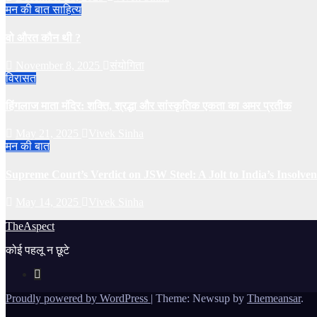
मन की बात
साहित्य
वो औरत कौन थी ?
November 8, 2025
संयोगिता
विरासत
हिंगलाज माता मंदिर: शक्ति, श्रद्धा और सांस्कृतिक एकता का अमर प्रतीक
May 21, 2025
Vivek Sinha
मन की बात
Supreme Court’s Verdict on JSW Steel: A Jolt to India’s Insol
May 14, 2025
Vivek Sinha
TheAspect
कोई पहलू न छूटे
Proudly powered by WordPress
|
Theme: Newsup by
Themeansar
.