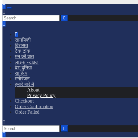
सामयिकी
विरासत
टेक टॉक
मन की बात
लाइफ स्टाइल
देश दुनिया
साहित्य
मनोरंजन
हमारे बारे में
About
Privacy Policy
Checkout
Order Confirmation
Order Failed